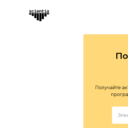
По
Получайте ак
програ