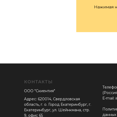
Нажимая на
КОНТАКТЫ
Телефон
ООО "Скиентия"
(Россия
Е-mail: 
Адрес: 620014, Свердловская
область, г. о. Город Екатеринбург, г.
Полити
Екатеринбург, ул. Шейнкмана, стр.
данных
9, офис 65